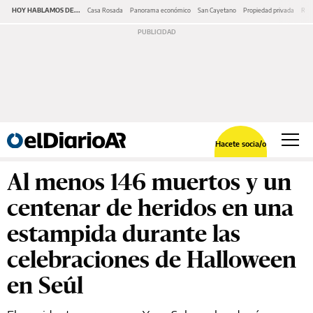
HOY HABLAMOS DE...
Casa Rosada
Panorama económico
San Cayetano
Propiedad privada
Repr
Hacete socia/o
Al menos 146 muertos y un
centenar de heridos en una
estampida durante las
celebraciones de Halloween
en Seúl