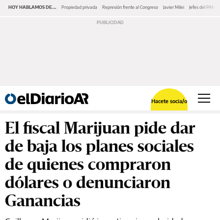
HOY HABLAMOS DE...
Propiedad privada
Represión frente al Congreso
Javier Milei
Jefes del PAMI
Hacete socia/o
El fiscal Marijuan pide dar
de baja los planes sociales
de quienes compraron
dólares o denunciaron
Ganancias