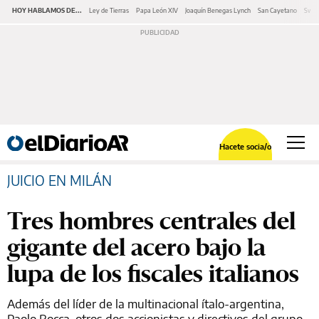
HOY HABLAMOS DE...
Ley de Tierras
Papa León XIV
Joaquín Benegas Lynch
San Cayetano
Swap
Hacete socia/o
JUICIO EN MILÁN
Tres hombres centrales del
gigante del acero bajo la
lupa de los fiscales italianos
Además del líder de la multinacional ítalo-argentina,
Paolo Rocca, otros dos accionistas y directivos del grupo