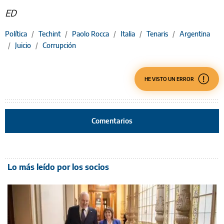
ED
Política
/
Techint
/
Paolo Rocca
/
Italia
/
Tenaris
/
Argentina
/
Juicio
/
Corrupción
HE VISTO UN ERROR
Comentarios
Lo más leído por los socios