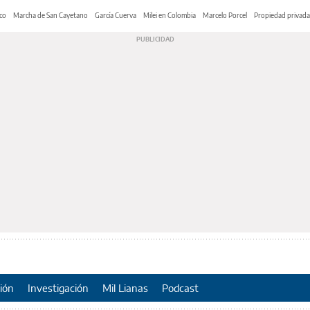
co
Marcha de San Cayetano
García Cuerva
Milei en Colombia
Marcelo Porcel
Propiedad privada
ión
Investigación
Mil Lianas
Podcast