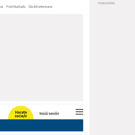
tas
Fred Machado
Día del veterinario
Hacete
Iniciá sesión
socia/o