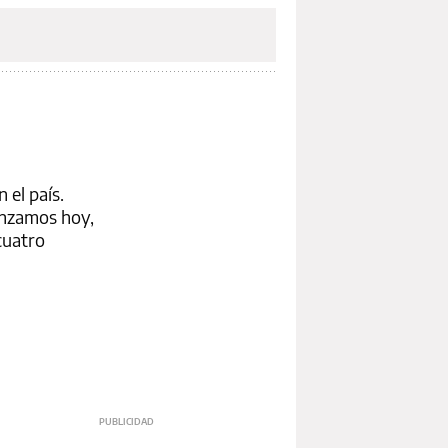
 el país.
enzamos hoy,
cuatro