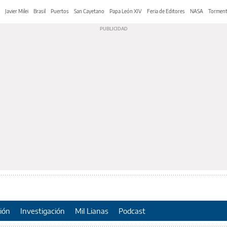
Javier Milei
Brasil
Puertos
San Cayetano
Papa León XIV
Feria de Editores
NASA
Tormen
ión
Investigación
Mil Lianas
Podcast