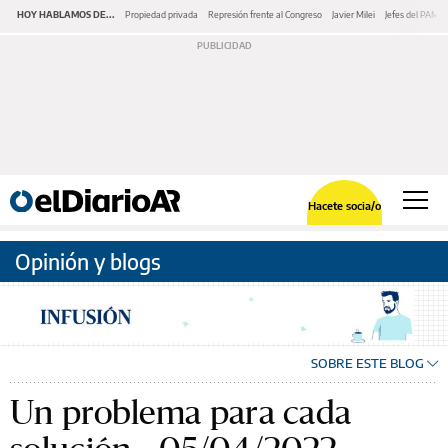
HOY HABLAMOS DE...
Propiedad privada
Represión frente al Congreso
Javier Milei
Jefes del PAMI
Hacete socia/o
Opinión y blogs
SOBRE ESTE BLOG
Un problema para cada