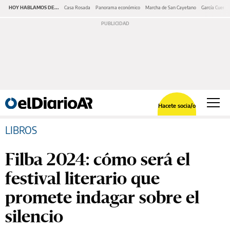
HOY HABLAMOS DE...
Casa Rosada
Panorama económico
Marcha de San Cayetano
García Cuerva
Hacete socia/o
LIBROS
Filba 2024: cómo será el
festival literario que
promete indagar sobre el
silencio