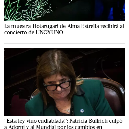
La muestra Hotarugari de Alma Estrella recibirá al
concierto de UNOXUNO
“Esta ley vino endiablada”: Patricia Bullrich culpó
a Adorni y al Mundial por los cambios en