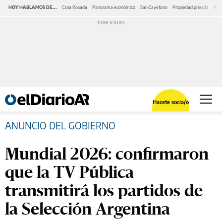
HOY HABLAMOS DE...
Casa Rosada
Panorama económico
San Cayetano
Propiedad privada
Repr
Hacete socia/o
ANUNCIO DEL GOBIERNO
Mundial 2026: confirmaron
que la TV Pública
transmitirá los partidos de
la Selección Argentina