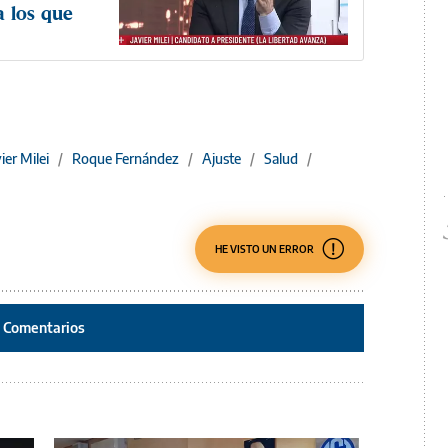
a los que
ier Milei
/
Roque Fernández
/
Ajuste
/
Salud
/
HE VISTO UN ERROR
Comentarios