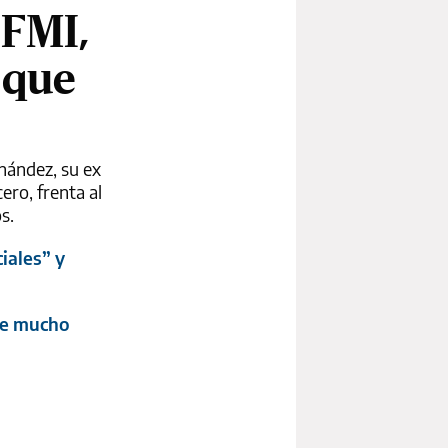
 FMI,
 que
nández, su ex
ero, frenta al
s.
iales” y
ste mucho