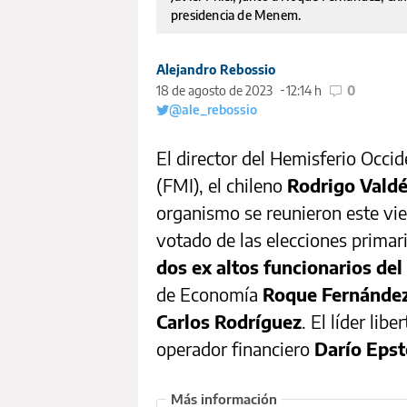
presidencia de Menem.
Alejandro Rebossio
18 de agosto de 2023
12:14 h
0
@ale_rebossio
El director del Hemisferio Occi
(FMI), el chileno
Rodrigo Vald
organismo se reunieron este vi
votado de las elecciones primar
dos ex altos funcionarios de
de Economía
Roque Fernánde
Carlos Rodríguez
. El líder li
operador financiero
Darío Epst