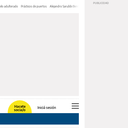
ilo adulterado
Prácticos de puertos
Alejandro Sarubbi Benítez
Hacete
Iniciá sesión
socia/o