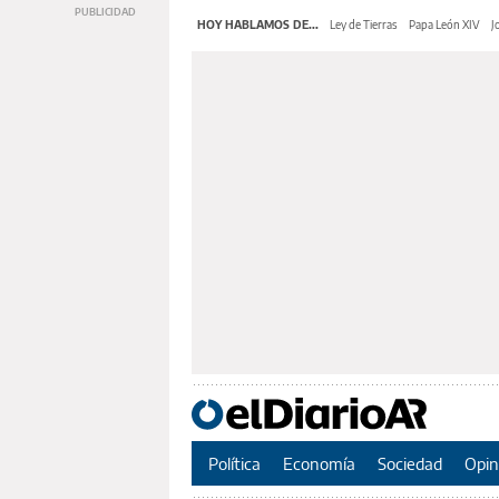
HOY HABLAMOS DE...
Ley de Tierras
Papa León XIV
J
Política
Economía
Sociedad
Opin