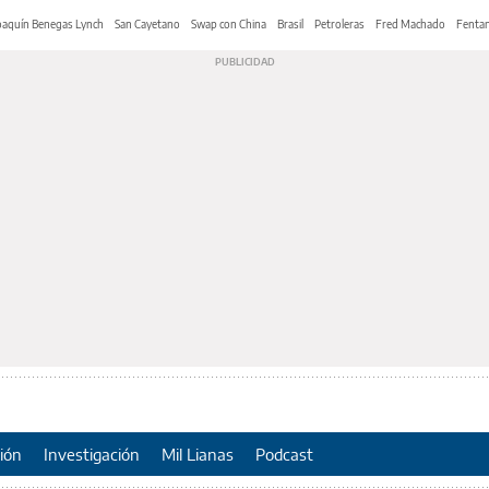
oaquín Benegas Lynch
San Cayetano
Swap con China
Brasil
Petroleras
Fred Machado
Fentan
ión
Investigación
Mil Lianas
Podcast