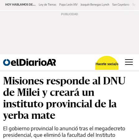
HOY HABLAMOS DE...
Ley de Tierras
Papa León XIV
Joaquín Benegas Lynch
San Cayetano
Swap
Hacete socia/o
Misiones responde al DNU
de Milei y creará un
instituto provincial de la
yerba mate
El gobierno provincial lo anunció tras el megadecreto
presidencial, que eliminó la facultad del Instituto