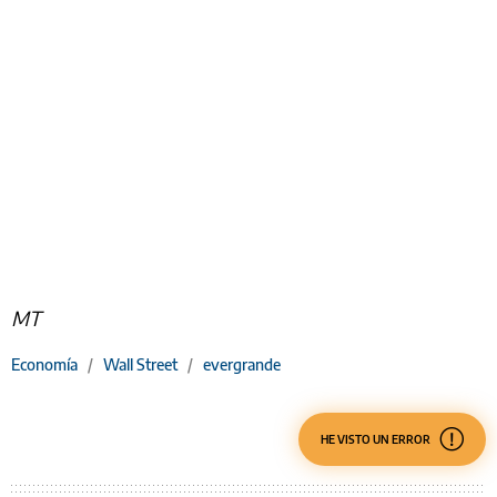
MT
Economía
/
Wall Street
/
evergrande
HE VISTO UN ERROR