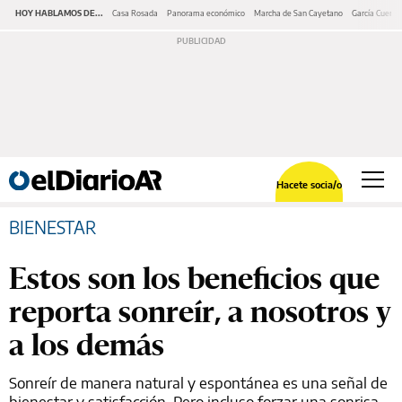
HOY HABLAMOS DE...
Casa Rosada
Panorama económico
Marcha de San Cayetano
García Cuerva
Hacete socia/o
BIENESTAR
Estos son los beneficios que
reporta sonreír, a nosotros y
a los demás
Sonreír de manera natural y espontánea es una señal de
bienestar y satisfacción. Pero incluso forzar una sonrisa