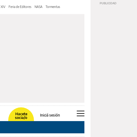
 XIV
Feria de Editores
NASA
Tormentas
Hacete
Iniciá sesión
socia/o