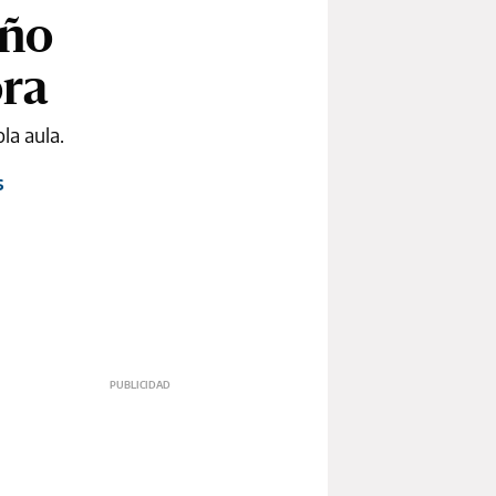
iño
ora
la aula.
s