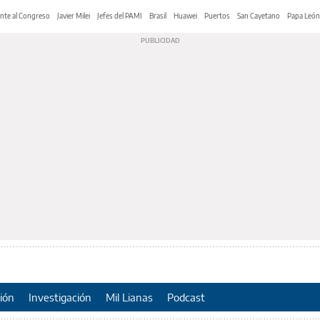
nte al Congreso
Javier Milei
Jefes del PAMI
Brasil
Huawei
Puertos
San Cayetano
Papa León
ión
Investigación
Mil Lianas
Podcast