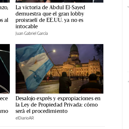
azo,
La victoria de Abdul El-Sayed
demuestra que el gran lobby
s al
proisraelí de EE.UU. ya no es
intocable
Juan Gabriel García
rece
Desalojo exprés y expropiaciones en
la Ley de Propiedad Privada: cómo
ismo
será el procedimiento
elDiarioAR