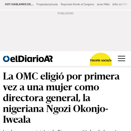
HOY HABLAMOS DE...
Propiedad privada
Represión frente al Congreso
Javier Milei
Jefes del PAMI
Hacete socia/o
La OMC eligió por primera
vez a una mujer como
directora general, la
nigeriana Ngozi Okonjo-
Iweala