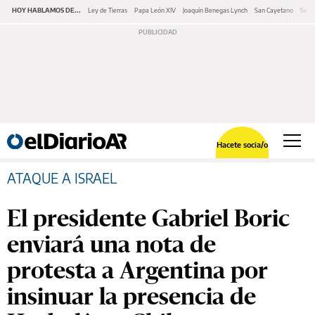
HOY HABLAMOS DE...
Ley de Tierras
Papa León XIV
Joaquín Benegas Lynch
San Cayetano
Swap
Hacete socia/o
ATAQUE A ISRAEL
El presidente Gabriel Boric
enviará una nota de
protesta a Argentina por
insinuar la presencia de