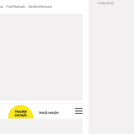
tas
Fred Machado
Día del veterinario
Hacete
Iniciá sesión
socia/o