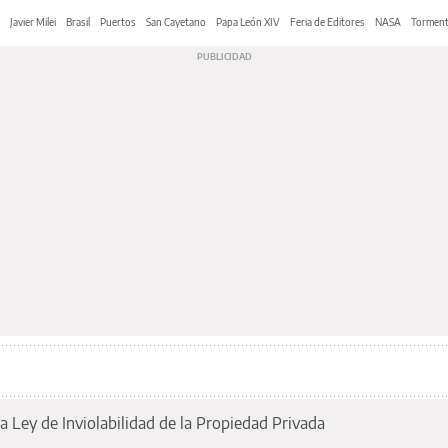
Javier Milei
Brasil
Puertos
San Cayetano
Papa León XIV
Feria de Editores
NASA
Tormen
a Ley de Inviolabilidad de la Propiedad Privada