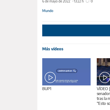
6 de mayo de 2022
13:22 h
0
Mundo
Más vídeos
BUP1
VÍDEO |
senador 
tras la 
“Esto s