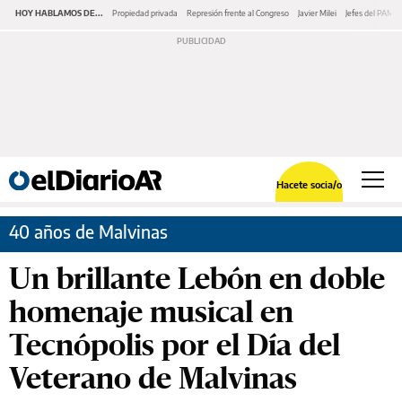
HOY HABLAMOS DE...
Propiedad privada
Represión frente al Congreso
Javier Milei
Jefes del PAMI
Hacete socia/o
40 años de Malvinas
Un brillante Lebón en doble
homenaje musical en
Tecnópolis por el Día del
Veterano de Malvinas