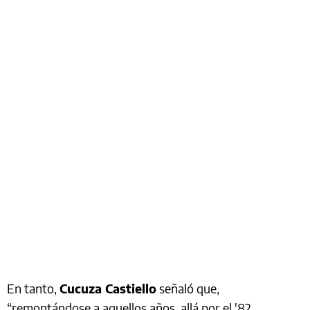
En tanto,
Cucuza Castiello
señaló que,
“remontándose a aquellos años, allá por el '82,