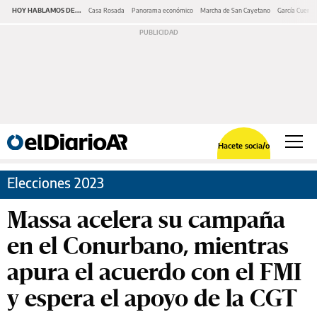
HOY HABLAMOS DE...
Casa Rosada
Panorama económico
Marcha de San Cayetano
García Cuerva
Hacete socia/o
Elecciones 2023
Massa acelera su campaña
en el Conurbano, mientras
apura el acuerdo con el FMI
y espera el apoyo de la CGT