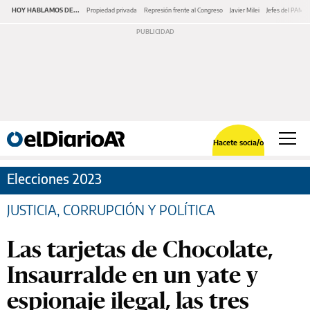
HOY HABLAMOS DE...
Propiedad privada
Represión frente al Congreso
Javier Milei
Jefes del PAMI
Hacete socia/o
Elecciones 2023
JUSTICIA, CORRUPCIÓN Y POLÍTICA
Las tarjetas de Chocolate,
Insaurralde en un yate y
espionaje ilegal, las tres