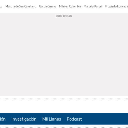
co
Marcha de San Cayetano
García Cuerva
Milei en Colombia
Marcelo Porcel
Propiedad privada
ión
Investigación
Mil Lianas
Podcast