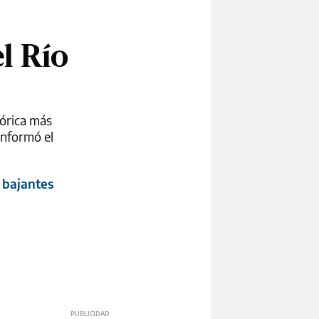
el Río
tórica más
informó el
s bajantes