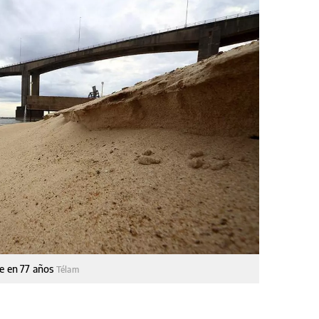
te en 77 años
Télam