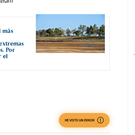
Télam
l más
 extremas
s. Por
 el
HE VISTO UN ERROR