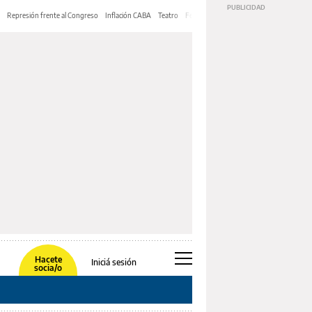
Represión frente al Congreso
Inflación CABA
Teatro
Feria de Editores
Mery Streep
Hacete
Iniciá sesión
socia/o