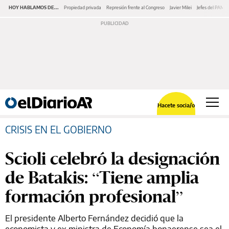
HOY HABLAMOS DE...
Propiedad privada
Represión frente al Congreso
Javier Milei
Jefes del PAMI
Hacete socia/o
CRISIS EN EL GOBIERNO
Scioli celebró la designación
de Batakis: “Tiene amplia
formación profesional”
El presidente Alberto Fernández decidió que la
economista y ex ministra de Economía bonaerense sea el