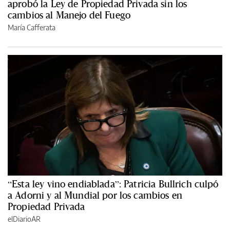
aprobó la Ley de Propiedad Privada sin los
cambios al Manejo del Fuego
María Cafferata
“Esta ley vino endiablada”: Patricia Bullrich culpó
a Adorni y al Mundial por los cambios en
Propiedad Privada
elDiarioAR