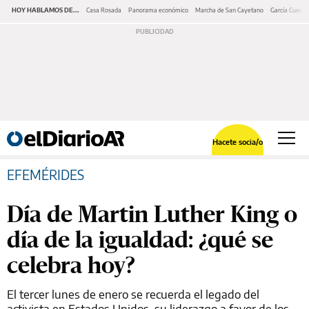
HOY HABLAMOS DE...
Casa Rosada
Panorama económico
Marcha de San Cayetano
García Cuerva
Hacete socia/o
EFEMÉRIDES
Día de Martin Luther King o
día de la igualdad: ¿qué se
celebra hoy?
El tercer lunes de enero se recuerda el legado del
activista en Estados Unidos, su liderazgo a favor de los