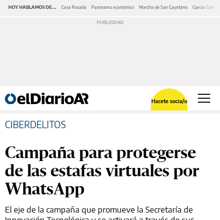
HOY HABLAMOS DE...
Casa Rosada
Panorama económico
Marcha de San Cayetano
García Cuerva
Hacete socia/o
CIBERDELITOS
Campaña para protegerse
de las estafas virtuales por
WhatsApp
El eje de la campaña que promueve la Secretaría de
Innovación Tecnológica y se activará a través de sus