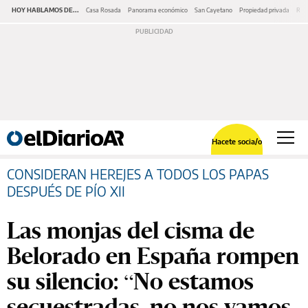
HOY HABLAMOS DE...
Casa Rosada
Panorama económico
San Cayetano
Propiedad privada
Repr
Hacete socia/o
CONSIDERAN HEREJES A TODOS LOS PAPAS
DESPUÉS DE PÍO XII
Las monjas del cisma de
Belorado en España rompen
su silencio: “No estamos
secuestradas, no nos vamos