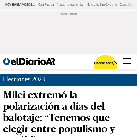
HOY HABLAMOS DE...
Casa Rosada
Panorama económico
Marcha de San Cayetano
García Cuerva
Hacete socia/o
Elecciones 2023
Milei extremó la
polarización a días del
balotaje: “Tenemos que
elegir entre populismo y