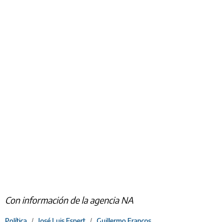
Con información de la agencia NA
Política
/
José Luis Espert
/
Guillermo Francos