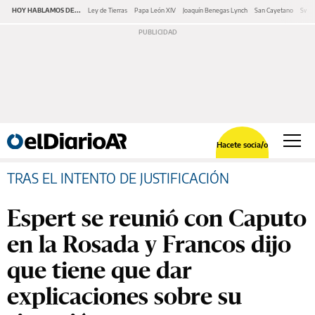
HOY HABLAMOS DE...
Ley de Tierras
Papa León XIV
Joaquín Benegas Lynch
San Cayetano
Swap
Hacete socia/o
TRAS EL INTENTO DE JUSTIFICACIÓN
Espert se reunió con Caputo
en la Rosada y Francos dijo
que tiene que dar
explicaciones sobre su