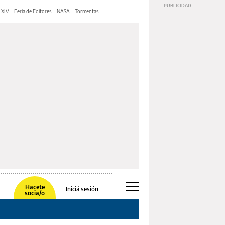
 XIV
Feria de Editores
NASA
Tormentas
Hacete
Iniciá sesión
socia/o