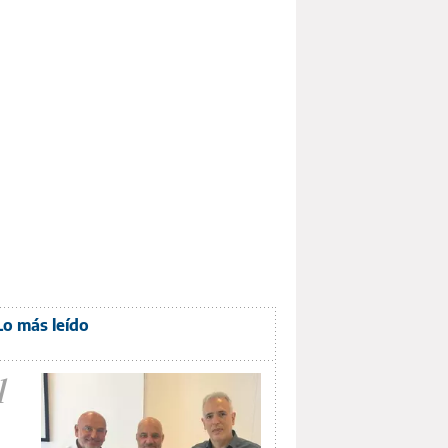
Lo más leído
1