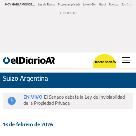
HOY HABLAMOS DE...
Ley de Tierras
Propiedad privada
Javier Milei
Brasil
Puertos
San Cayeta
Hacete socia/o
Suizo Argentina
EN VIVO
El Senado debate la Ley de Inviolabilidad
de la Propiedad Privada
13 de febrero de 2026