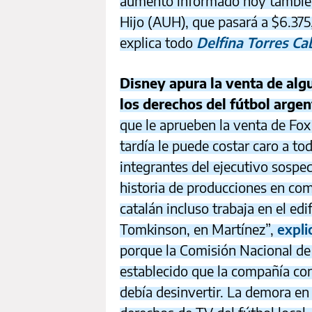
aumento informado hoy también
Hijo (AUH), que pasará a $6.375
explica todo
Delfina Torres Ca
Disney apura la venta de alg
los derechos del fútbol argen
que le aprueben la venta de Fo
tardía le puede costar caro a to
integrantes del ejecutivo sosp
historia de producciones en com
catalán incluso trabaja en el edi
Tomkinson, en Martínez”,
expli
porque la Comisión Nacional d
establecido que la compañía co
debía desinvertir. La demora en 