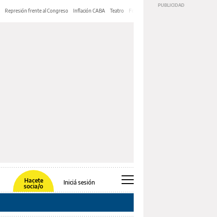
Represión frente al Congreso
Inflación CABA
Teatro
Feria de Editores
Mery Streep
Hacete
Iniciá sesión
socia/o