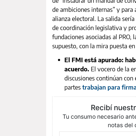
de “instaurar un manual de conv
de ambiciones internas” y para a
alianza electoral. La salida serí
de coordinación legislativa y pr
fundaciones asociadas al PRO, la
supuesto, con la mira puesta en
El FMI está apurado: habl
acuerdo.
El vocero de la e
discusiones continúan con 
partes
trabajan para firm
Recibí nuest
Tu consumo necesario antes
notas del 