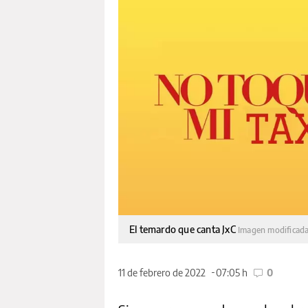
El temardo que canta JxC
Imagen modificada
11 de febrero de 2022
07:05 h
0