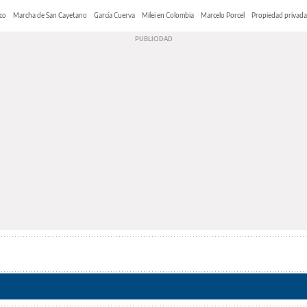
co
Marcha de San Cayetano
García Cuerva
Milei en Colombia
Marcelo Porcel
Propiedad privada