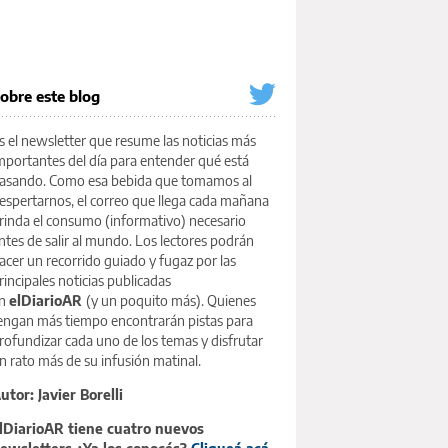
obre este blog
s el newsletter que resume las noticias más
mportantes del día para entender qué está
asando. Como esa bebida que tomamos al
espertarnos, el correo que llega cada mañana
rinda el consumo (informativo) necesario
ntes de salir al mundo. Los lectores podrán
acer un recorrido guiado y fugaz por las
rincipales noticias publicadas
n
elDiarioAR
(y un poquito más). Quienes
engan más tiempo encontrarán pistas para
rofundizar cada uno de los temas y disfrutar
n rato más de su infusión matinal.
utor: Javier Borelli
lDiarioAR tiene cuatro nuevos