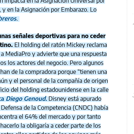
 impacta en la Asignación Universal por
, y en la Asignación por Embarazo. Lo
breros
.
unas señales deportivas para no ceder
tino.
El holding del ratón Mickey reclama
x a MediaPro y advierte que una respuesta
dos los actores del negocio. Pero algunos
echan de la compradora porque “tienen una
ún y el personal de la compañía de origen
ficio del holding estadounidense en la calle
ca
Diego Genoud.
Disney está apurado
e Defensa de la Competencia (CNDC) había
ncentra el 64% del mercado y por tanto
hacerlo la obligaría a ceder parte de los