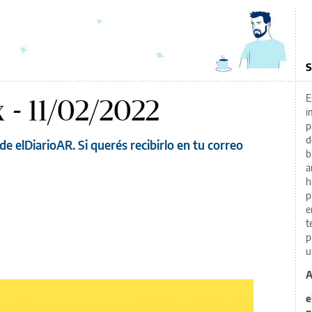
S
E
 - 11/02/2022
i
p
d
de elDiarioAR. Si querés recibirlo en tu correo
b
a
h
p
e
t
p
u
A
e