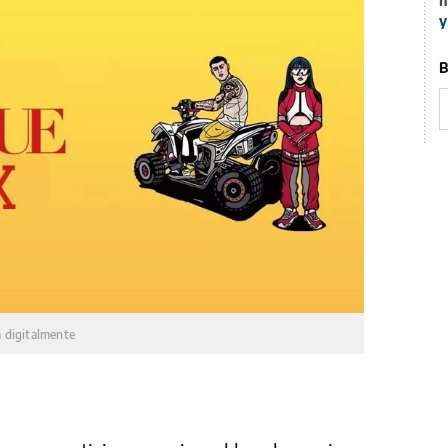
n
y
B
 digitalmente