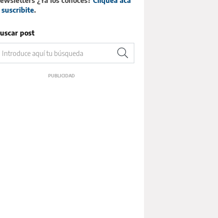
ewsletters ¿Ya los conocés?
Cliqueá acá
 suscribite
.
uscar post