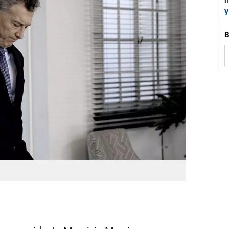
n
y
B