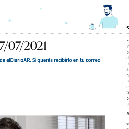
S
E
7/07/2021
i
p
d
de elDiarioAR. Si querés recibirlo en tu correo
b
a
h
p
e
t
p
u
A
e