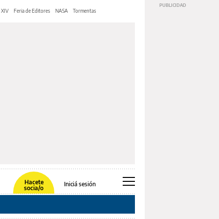
 XIV
Feria de Editores
NASA
Tormentas
Hacete
Iniciá sesión
socia/o