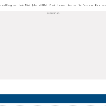
nte al Congreso
Javier Milei
Jefes del PAMI
Brasil
Huawei
Puertos
San Cayetano
Papa León