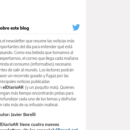
obre este blog
s el newsletter que resume las noticias más
mportantes del día para entender qué está
asando. Como esa bebida que tomamos al
espertarnos, el correo que llega cada mañana
rinda el consumo (informativo) necesario
ntes de salir al mundo. Los lectores podrán
acer un recorrido guiado y fugaz por las
rincipales noticias publicadas
n
elDiarioAR
(y un poquito más). Quienes
engan más tiempo encontrarán pistas para
rofundizar cada uno de los temas y disfrutar
n rato más de su infusión matinal.
utor: Javier Borelli
lDiarioAR tiene cuatro nuevos