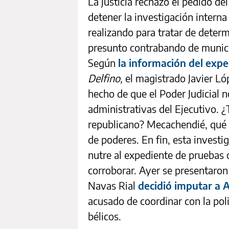
La justicia rechazó el pedido de
detener la investigación interna
realizando para tratar de deter
presunto contrabando de munici
Según
la información del exp
Delfino,
el magistrado Javier Ló
hecho de que el Poder Judicial n
administrativas del Ejecutivo.
republicano? Mecachendié, qué 
de poderes. En fin, esta investi
nutre al expediente de pruebas o
corroborar. Ayer se presentaron
Navas Rial
decidió imputar a A
acusado de coordinar con la poli
bélicos.