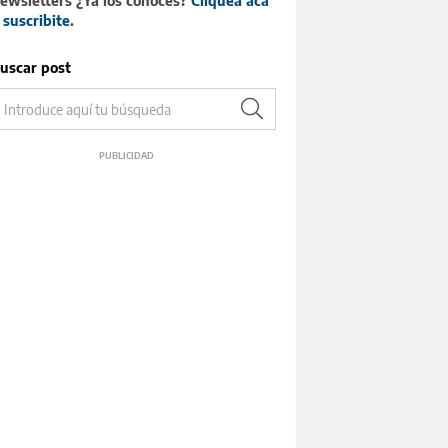
ewsletters ¿Ya los conocés?
Cliqueá acá
 suscribite
.
uscar post