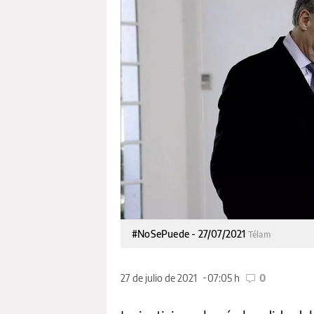
#NoSePuede - 27/07/2021
Télam
27 de julio de 2021
07:05 h
0