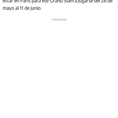
estar en París para ese
Grand Slam
a jugarse del 28 de
mayo al 11 de junio.