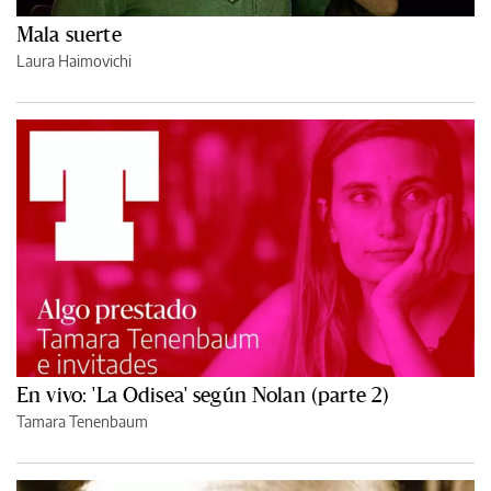
Mala suerte
Laura Haimovichi
En vivo: 'La Odisea' según Nolan (parte 2)
Tamara Tenenbaum