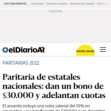
HOY HABLAMOS DE...
Casa Rosada
Panorama económico
Marcha de San Cayetano
García Cuerva
Hacete socia/o
PARITARIAS 2022
Paritaria de estatales
nacionales: dan un bono de
$30.000 y adelantan cuotas
El acuerdo incluye una suba salarial del 10% en
noviembre, una bonificación de $30.000 para diciembre