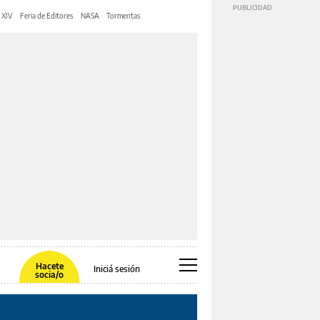
 XIV
Feria de Editores
NASA
Tormentas
Hacete
Iniciá sesión
socia/o