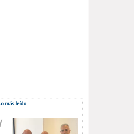
Lo más leído
1