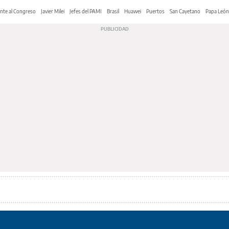
nte al Congreso
Javier Milei
Jefes del PAMI
Brasil
Huawei
Puertos
San Cayetano
Papa León