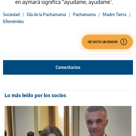
en aymará significa “ayudame, ayudame”.
Sociedad
/
Día de la Pachamama
/
Pachamama
/
Madre Tierra
/
Efemérides
HE VISTO UN ERROR
Comentarios
Lo más leído por los socios