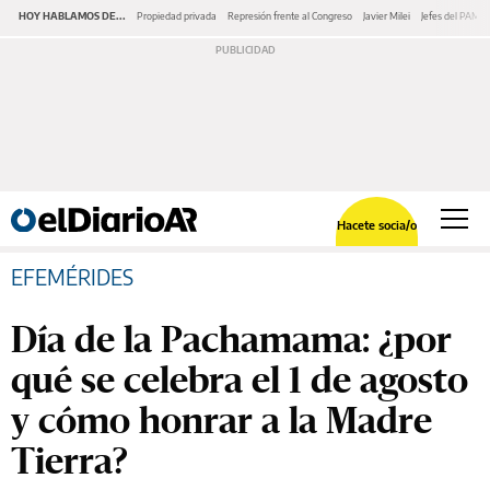
HOY HABLAMOS DE...
Propiedad privada
Represión frente al Congreso
Javier Milei
Jefes del PAMI
Hacete socia/o
EFEMÉRIDES
Día de la Pachamama: ¿por
qué se celebra el 1 de agosto
y cómo honrar a la Madre
Tierra?