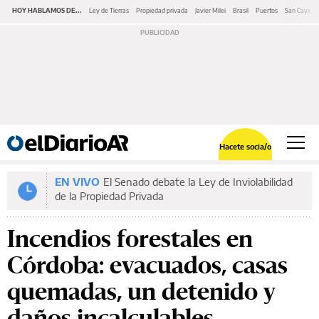
HOY HABLAMOS DE...
Ley de Tierras
Propiedad privada
Javier Milei
Brasil
Puertos
San Cayeta
Hacete socia/o
EN VIVO
El Senado debate la Ley de Inviolabilidad
de la Propiedad Privada
Incendios forestales en
Córdoba: evacuados, casas
quemadas, un detenido y
daños incalculables