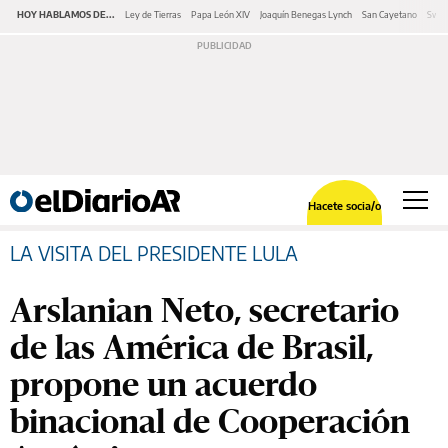
HOY HABLAMOS DE...
Ley de Tierras
Papa León XIV
Joaquín Benegas Lynch
San Cayetano
Swap
Hacete socia/o
LA VISITA DEL PRESIDENTE LULA
Arslanian Neto, secretario
de las América de Brasil,
propone un acuerdo
binacional de Cooperación