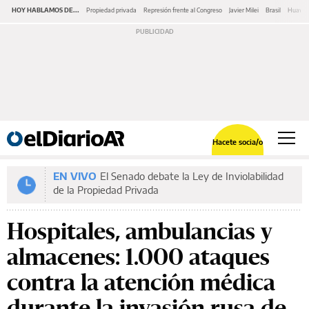
HOY HABLAMOS DE...
Propiedad privada
Represión frente al Congreso
Javier Milei
Brasil
Huawe
Hacete socia/o
EN VIVO
El Senado debate la Ley de Inviolabilidad
de la Propiedad Privada
Hospitales, ambulancias y
almacenes: 1.000 ataques
contra la atención médica
durante la invasión rusa de