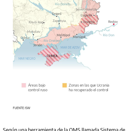
Río Donets
Severodonetsk
Dnipró
Lugansk
Zaporiyia
Rostov
Donetsk
Krivói Rog
Mykolaiv
Melitópol
Río Don
Mariúpol
Odesa
Río Dniéper
Jersón
MAR DE AZOV
CRIMEA
MAR NEGRO
Zonas en las que Ucrania
Áreas bajo
ha recuperado el control
control ruso
FUENTE: ISW
Según una herramienta de la OMS llamada Sistema de