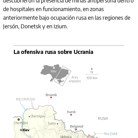
descubrieron la presencia de minas antipersona dentro
de hospitales en funcionamiento, en zonas
anteriormente bajo ocupación rusa en las regiones de
Jersón, Donetsk y en Izium.
La ofensiva rusa sobre Ucrania
Kiev
N
Área
100 km
ampliada
Briansk
BIELORRUSIA
Kursk
Chernígov
RUSIA
Chernóbil
Sumy
Belgorod
Kiev
Río Oskil
Járkov