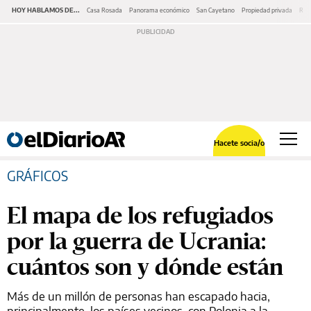
HOY HABLAMOS DE...
Casa Rosada
Panorama económico
San Cayetano
Propiedad privada
Repr
Hacete socia/o
GRÁFICOS
El mapa de los refugiados
por la guerra de Ucrania:
cuántos son y dónde están
Más de un millón de personas han escapado hacia,
principalmente, los países vecinos, con Polonia a la