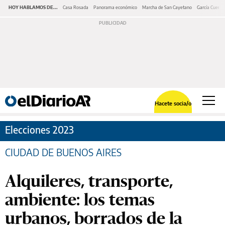
HOY HABLAMOS DE...
Casa Rosada
Panorama económico
Marcha de San Cayetano
García Cuerva
Hacete socia/o
Elecciones 2023
CIUDAD DE BUENOS AIRES
Alquileres, transporte,
ambiente: los temas
urbanos, borrados de la