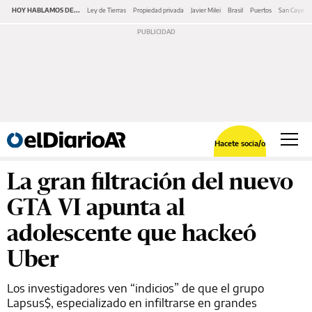
HOY HABLAMOS DE...
Ley de Tierras
Propiedad privada
Javier Milei
Brasil
Puertos
San Cayeta
Hacete socia/o
La gran filtración del nuevo
GTA VI apunta al
adolescente que hackeó
Uber
Los investigadores ven “indicios” de que el grupo
Lapsus$, especializado en infiltrarse en grandes