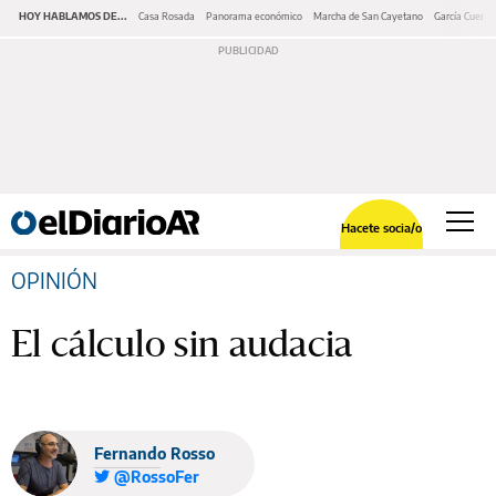
HOY HABLAMOS DE...
Casa Rosada
Panorama económico
Marcha de San Cayetano
García Cuerva
Hacete socia/o
OPINIÓN
El cálculo sin audacia
Fernando Rosso
@RossoFer