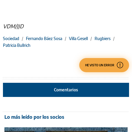
VDM/JJD
Sociedad
/
Fernando Báez Sosa
/
Villa Gesell
/
Rugbiers
/
Patricia Bullrich
HE VISTO UN ERROR
Comentarios
Lo más leído por los socios