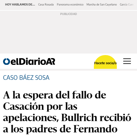
HOY HABLAMOS DE...
Casa Rosada
Panorama económico
Marcha de San Cayetano
García Cuerva
Hacete socia/o
CASO BÁEZ SOSA
A la espera del fallo de
Casación por las
apelaciones, Bullrich recibió
a los padres de Fernando