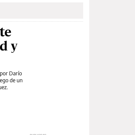
te
d y
 por Darío
uego de un
uez.