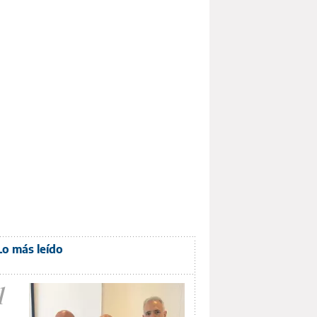
Lo más leído
1