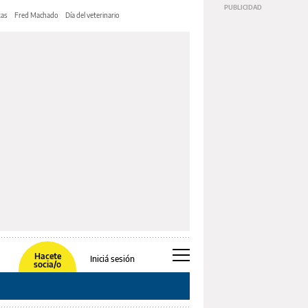
tas
Fred Machado
Día del veterinario
Hacete
Iniciá sesión
socia/o