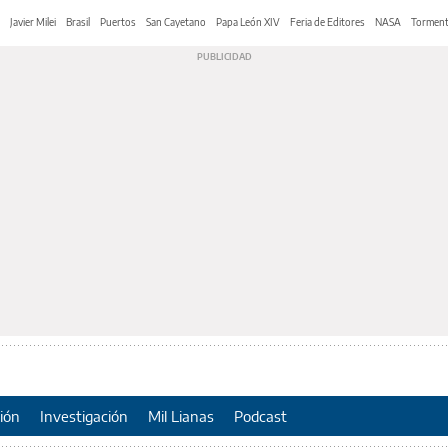
Javier Milei
Brasil
Puertos
San Cayetano
Papa León XIV
Feria de Editores
NASA
Tormen
ión
Investigación
Mil Lianas
Podcast