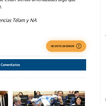
e.
encias Télam y NA
HE VISTO UN ERROR
Comentarios