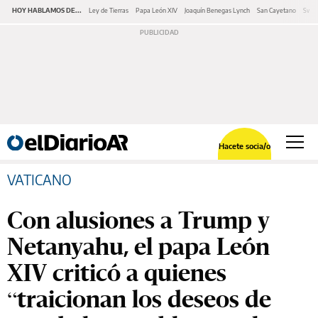
HOY HABLAMOS DE...
Ley de Tierras
Papa León XIV
Joaquín Benegas Lynch
San Cayetano
Swap
Hacete socia/o
VATICANO
Con alusiones a Trump y
Netanyahu, el papa León
XIV criticó a quienes
“traicionan los deseos de